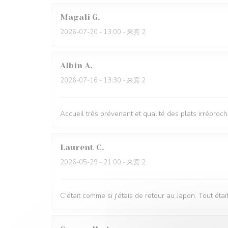
Magali
G
2026-07-20
- 13:00 - 来宾 2
Albin
A
2026-07-16
- 13:30 - 来宾 2
Accueil très prévenant et qualité des plats irréproc
Laurent
C
2026-05-29
- 21:00 - 来宾 2
C'était comme si j'étais de retour au Japon. T