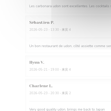
Les carbonara udon sont excellentes. Les cocktails 
Sébastien
P
2026-05-23
- 13:30 - 来宾 4
Un bon restaurant de udon, côté assiette comme serv
Hyun
V
2026-05-21
- 19:00 - 来宾 4
Charlene
L
2026-05-23
- 20:30 - 来宾 2
Very good quality udon, brings me back to Japan