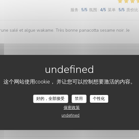
服务
:
5
/5
氛围
:
4
/5
菜单
:
5
/5
质价比
prune salé et algue wakame. Très bonne panacotta sesame noir. Je
服务
:
4
/5
氛围
:
4
/5
菜单
:
4
/5
质价比
这个网站使用cookie， 并让您可以控制想要激活的内容。
円爾うどん ENNI UDON
服务
:
4
/5
氛围
:
4
/5
菜单
:
4
/5
质价比
好的，全部接受
禁用
个性化
保密政策
undefined
服务
:
5
/5
氛围
:
5
/5
菜单
:
4
/5
质价比