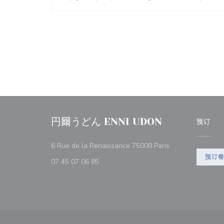
円爾うどん ENNI UDON
预订
((在新窗口中打开)
6 Rue de la Renaissance 75008 Paris
预订
07 45 07 06 85