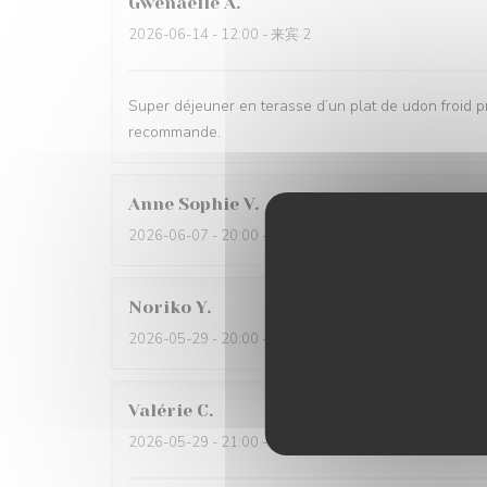
Gwenaelle
A
2026-06-14
- 12:00 - 来宾 2
Super déjeuner en terasse d’un plat de udon froid 
recommande.
Anne Sophie
V
2026-06-07
- 20:00 - 来宾 5
Noriko
Y
2026-05-29
- 20:00 - 来宾 2
Valérie
C
2026-05-29
- 21:00 - 来宾 4